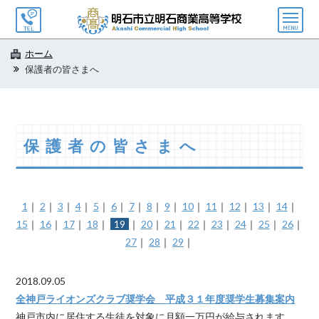
メ
ニ
ュ
ホーム
ー
保護者の皆さまへ
保護者の皆さまへ
1
｜
2
｜
3
｜
4
｜
5
｜
6
｜
7
｜
8
｜
9
｜
10
｜
11
｜
12
｜
13
｜
14
｜
15
｜
16
｜
17
｜
18
｜
19
｜
20
｜
21
｜
22
｜
23
｜
24
｜
25
｜
26
｜
27
｜
28
｜
29
｜
2018.09.05
全神戸ライオンズクラブ奨学会 平成３１年度奨学生募集案内
神戸市内に居住する生徒を対象に月額一万円が給与されます。