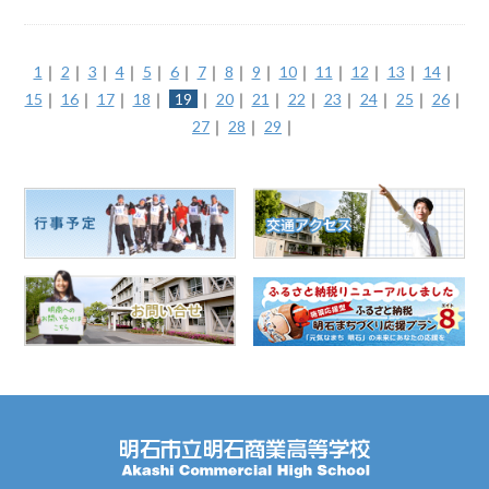
1
｜
2
｜
3
｜
4
｜
5
｜
6
｜
7
｜
8
｜
9
｜
10
｜
11
｜
12
｜
13
｜
14
｜
15
｜
16
｜
17
｜
18
｜
19
｜
20
｜
21
｜
22
｜
23
｜
24
｜
25
｜
26
｜
27
｜
28
｜
29
｜