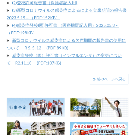
(2)登校許可報告書（保護者記入用)
(3)新型コロナウイルス感染症によるによる欠席期間の報告書
2023.5.15～（PDF:152KB）
(4)感染症登校(園)許可書 （医療機関記入用）2025.05.8～
（PDF:198KB）
新型コロナウイルス感染症による欠席期間の報告書の使用に
ついて R 5. 5. 12 (PDF:89KB)
感染症登校（園）許可書（インフルエンザ）の変更につい
て R2.11.18 (PDF:107KB)