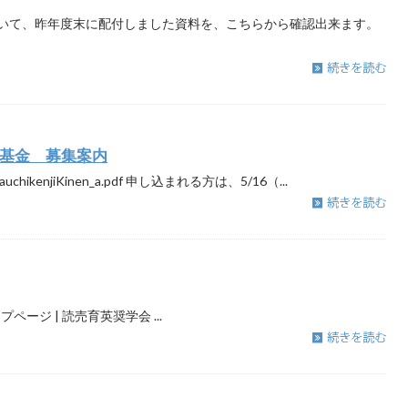
いて、昨年度末に配付しました資料を、こちらから確認出来ます。
基金 募集案内
enjiKinen_a.pdf 申し込まれる方は、5/16（...
ージ | 読売育英奨学会 ...