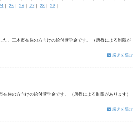
24
｜
25
｜
26
｜
27
｜
28
｜
29
｜
した。三木市在住の方向けの給付奨学金です。 （所得による制限が
市在住の方向けの給付奨学金です。 （所得による制限があります）