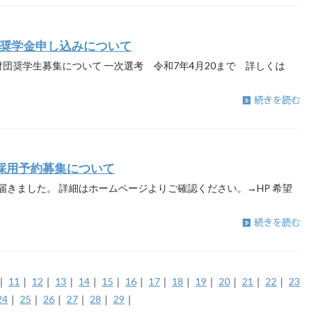
奨学金申し込みについて
団奨学生募集について 一次選考 令和7年4月20まで 詳しくは
採用予約募集について
きました。 詳細はホームページよりご確認ください。→HP 希望
｜
11
｜
12
｜
13
｜
14
｜
15
｜
16
｜
17
｜
18
｜
19
｜
20
｜
21
｜
22
｜
23
24
｜
25
｜
26
｜
27
｜
28
｜
29
｜