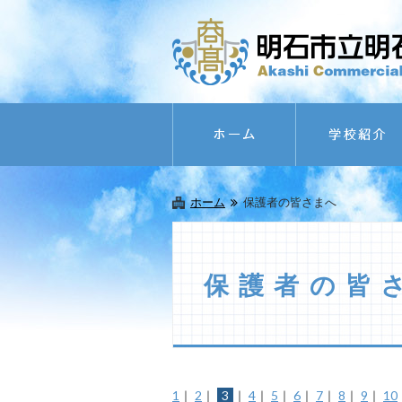
ホーム
保護者の皆さまへ
保護者の皆
1
｜
2
｜
3
｜
4
｜
5
｜
6
｜
7
｜
8
｜
9
｜
10