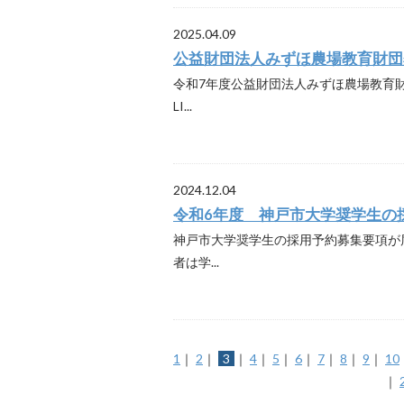
2025.04.09
公益財団法人みずほ農場教育財団
令和7年度公益財団法人みずほ農場教育財
LI...
2024.12.04
令和6年度 神戸市大学奨学生の
神戸市大学奨学生の採用予約募集要項が届
者は学...
1
｜
2
｜
3
｜
4
｜
5
｜
6
｜
7
｜
8
｜
9
｜
10
｜