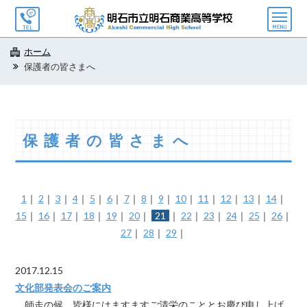
メ
ニ
ュ
ホーム
ー
保護者の皆さまへ
保護者の皆さまへ
1
｜
2
｜
3
｜
4
｜
5
｜
6
｜
7
｜
8
｜
9
｜
10
｜
11
｜
12
｜
13
｜
14
｜
15
｜
16
｜
17
｜
18
｜
19
｜
20
｜
21
｜
22
｜
23
｜
24
｜
25
｜
26
｜
27
｜
28
｜
29
｜
2017.12.15
文化部発表会のご案内
師走の候、皆様にはますますご清栄のこととお慶び申し上げ