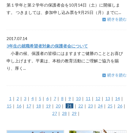
第１学年と第２学年の保護者会を10月14日（土）に開催しま
す。 つきましては、参加申し込み票を9月25日（月）までに...
2017.07.14
3年生の就職希望者対象の保護者会について
小暑の候、保護者の皆様にはますますご健勝のこととお喜び
申し上げます。平素は、本校の教育活動にご理解ご協力を賜
り、厚く...
1
｜
2
｜
3
｜
4
｜
5
｜
6
｜
7
｜
8
｜
9
｜
10
｜
11
｜
12
｜
13
｜
14
｜
15
｜
16
｜
17
｜
18
｜
19
｜
20
｜
21
｜
22
｜
23
｜
24
｜
25
｜
26
｜
27
｜
28
｜
29
｜