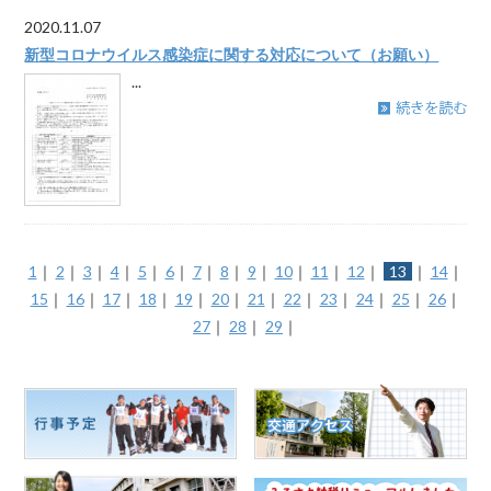
2020.11.07
新型コロナウイルス感染症に関する対応について（お願い）
...
1
｜
2
｜
3
｜
4
｜
5
｜
6
｜
7
｜
8
｜
9
｜
10
｜
11
｜
12
｜
13
｜
14
｜
15
｜
16
｜
17
｜
18
｜
19
｜
20
｜
21
｜
22
｜
23
｜
24
｜
25
｜
26
｜
27
｜
28
｜
29
｜