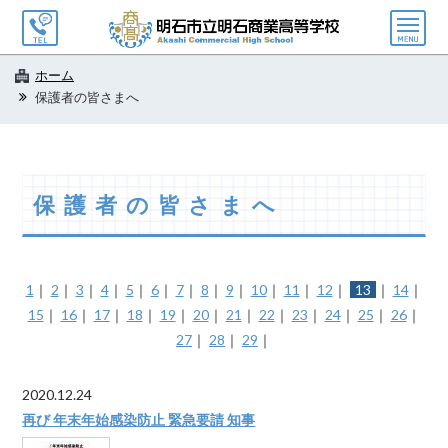
メ
ニ
ュ
ホーム
ー
保護者の皆さまへ
保護者の皆さまへ
1
｜
2
｜
3
｜
4
｜
5
｜
6
｜
7
｜
8
｜
9
｜
10
｜
11
｜
12
｜
13
｜
14
｜
15
｜
16
｜
17
｜
18
｜
19
｜
20
｜
21
｜
22
｜
23
｜
24
｜
25
｜
26
｜
27
｜
28
｜
29
｜
2020.12.24
再び 年末年始感染防止 緊急要請 知事
...