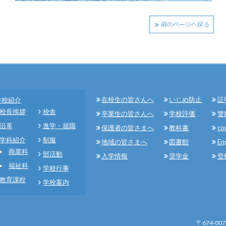
在校生の皆さんへ
いじめ防止
証
学校紹介
校長挨拶
校舎
卒業生の皆さんへ
学校評価
警
沿革
進学・就職
保護者の皆さまへ
教科書
co
学科紹介
制服
地域の皆さまへ
図書館
En
商業科
部活動
入学情報
奨学金
登
福祉科
学校行事
教育課程
学校案内
〒674-0