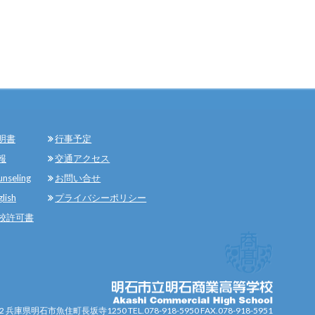
明書
行事予定
報
交通アクセス
unseling
お問い合せ
glish
プライバシーポリシー
校許可書
072 兵庫県明石市魚住町長坂寺1250
TEL.078-918-5950 FAX.078-918-5951