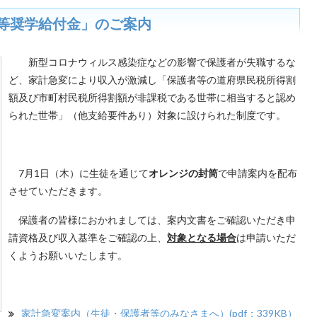
等奨学給付金」のご案内
新型コロナウィルス感染症などの影響で保護者が失職するな
ど、家計急変により収入が激減し「保護者等の道府県民税所得割
額及び市町村民税所得割額が非課税である世帯に相当すると認め
られた世帯」（他支給要件あり）対象に設けられた制度です。
7月1日（木）に生徒を通じて
オレンジの封筒
で申請案内を配布
させていただきます。
保護者の皆様におかれましては、案内文書をご確認いただき申
請資格及び収入基準をご確認の上、
対象となる場合
は申請いただ
くようお願いいたします。
家計急変案内（生徒・保護者等のみなさまへ）(pdf：339KB）