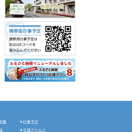
明書
行事予定
報
交通アクセス