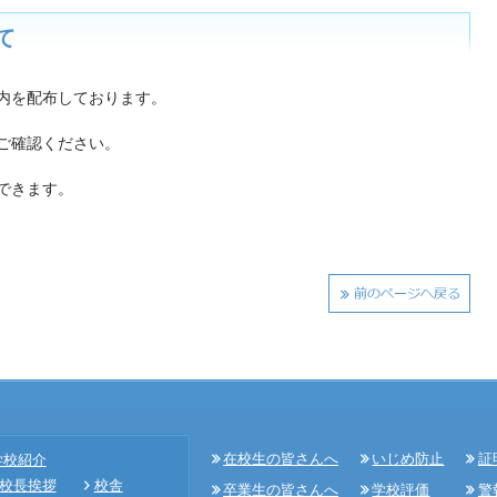
て
内を配布しております。
ご確認ください。
できます。
在校生の皆さんへ
いじめ防止
証
学校紹介
校長挨拶
校舎
卒業生の皆さんへ
学校評価
警