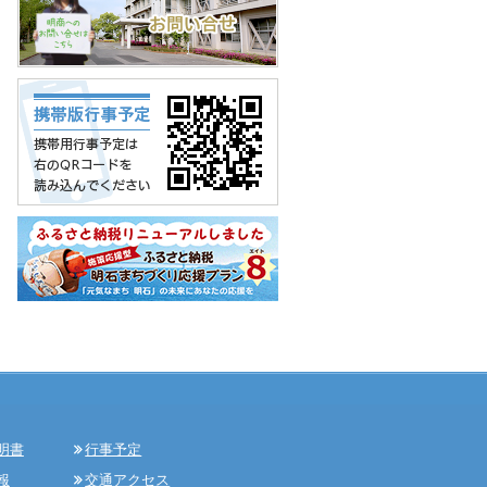
明書
行事予定
報
交通アクセス