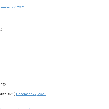
cember 27, 2021
ど
いね♪
uto0430)
December 27, 2021