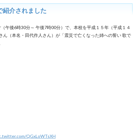
Kで紹介されました
ご（
午後6時30分
～
午後7時00分
）で、本校を平成１５年（平成１４
さん（本名・田代作人さん）が「震災で亡くなった姉への誓い 歌で
。
c.twitter.com/QGxLoWTsXH