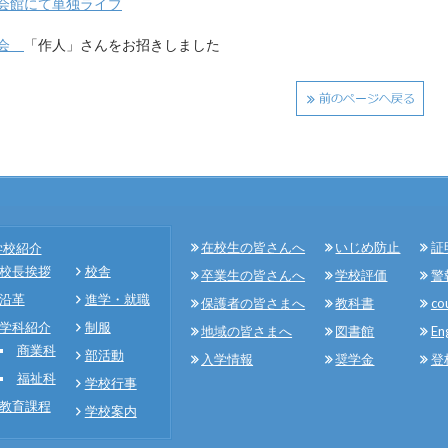
会館にて単独ライブ
表会
「作人」さんをお招きしました
在校生の皆さんへ
いじめ防止
証
学校紹介
校長挨拶
校舎
卒業生の皆さんへ
学校評価
警
沿革
進学・就職
保護者の皆さまへ
教科書
co
学科紹介
制服
地域の皆さまへ
図書館
En
商業科
部活動
入学情報
奨学金
登
福祉科
学校行事
教育課程
学校案内