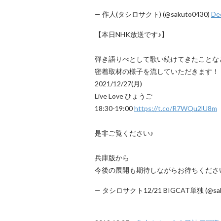
— 作人(タシロサクト) (@sakuto0430)
De
【本日NHK放送です♪】
弾き語りべとして歌い続けてきたことな
密着取材の様子を流していただきます！
2021/12/27(月)
Live Love ひょうご
18:30-19:00
https://t.co/R7WQu2lU8m
是非ご覧ください♪
兵庫版から
今後の展開も期待しながらお待ちくださ
— タシロサクト12/21 BIGCAT単独 (@sak