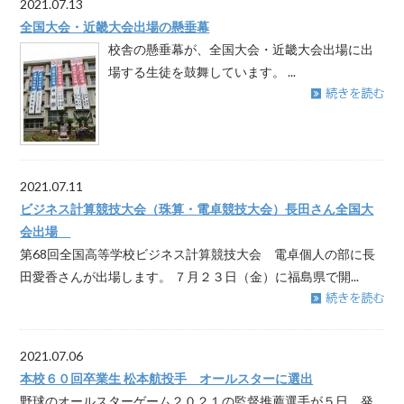
2021.07.13
全国大会・近畿大会出場の懸垂幕
校舎の懸垂幕が、全国大会・近畿大会出場に出
場する生徒を鼓舞しています。 ...
2021.07.11
ビジネス計算競技大会（珠算・電卓競技大会）長田さん全国大
会出場
第68回全国高等学校ビジネス計算競技大会 電卓個人の部に長
田愛香さんが出場します。 ７月２３日（金）に福島県で開...
2021.07.06
本校６０回卒業生 松本航投手 オールスターに選出
野球のオールスターゲーム２０２１の監督推薦選手が５日、発