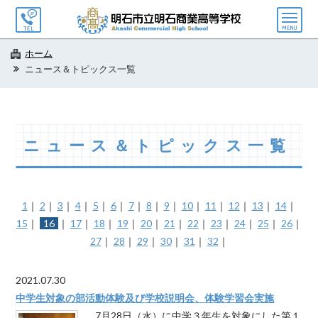
メ
ニ
ュ
ホーム
ー
ニュース＆トピックス一覧
ニュース＆トピックス一覧
1
｜
2
｜
3
｜
4
｜
5
｜
6
｜
7
｜
8
｜
9
｜
10
｜
11
｜
12
｜
13
｜
14
｜
15
｜
16
｜
17
｜
18
｜
19
｜
20
｜
21
｜
22
｜
23
｜
24
｜
25
｜
26
｜
27
｜
28
｜
29
｜
30
｜
31
｜
32
｜
2021.07.30
中学生対象の部活動体験及び学校説明会、体験学習会実施
7月28日（水）に中学３年生を対象にした第１