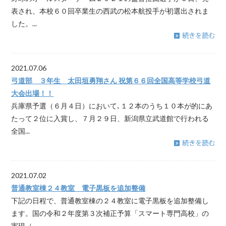
表され、本校６０回卒業生の西武の松本航投手が初選出されま
した。...
2021.07.06
弓道部 ３年生 太田垣勇翔さん 祝第６６回全国高等学校弓道
大会出場！！
兵庫県予選（６月４日）において､１２本のうち１０本が的にあ
たって２位に入賞し、７月２９日、新潟県立武道館で行われる
全国...
2021.07.02
普通教室棟２４教室 電子黒板を追加整備
下記の日程で、普通教室棟の２４教室に電子黒板を追加整備し
ます。国の令和２年度第３次補正予算「スマート専門高校」の
実現（...