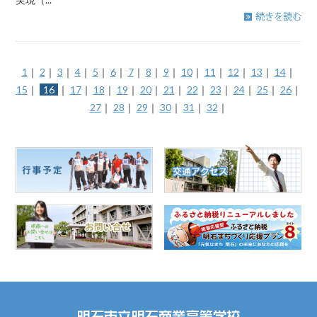
1
｜
2
｜
3
｜
4
｜
5
｜
6
｜
7
｜
8
｜
9
｜
10
｜
11
｜
12
｜
13
｜
14
｜
15
｜
16
｜
17
｜
18
｜
19
｜
20
｜
21
｜
22
｜
23
｜
24
｜
25
｜
26
｜
27
｜
28
｜
29
｜
30
｜
31
｜
32
｜