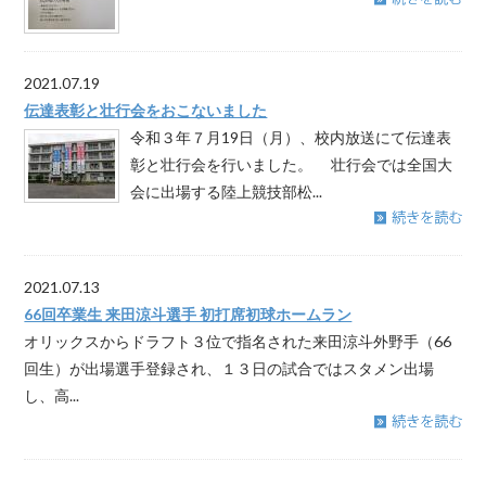
2021.07.19
伝達表彰と壮行会をおこないました
令和３年７月19日（月）、校内放送にて伝達表
彰と壮行会を行いました。 壮行会では全国大
会に出場する陸上競技部松...
2021.07.13
66回卒業生 来田涼斗選手 初打席初球ホームラン
オリックスからドラフト３位で指名された来田涼斗外野手（66
回生）が出場選手登録され、１３日の試合ではスタメン出場
し、高...