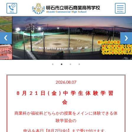
メ
ニ
ュ
ー
2026.08.07
8月21日(金)中学生体験学習
会
商業科か福祉科どちらかの授業をメインに体験できる体
験学習会の
申込を本日【8月7日(金)】まで受け付けます。